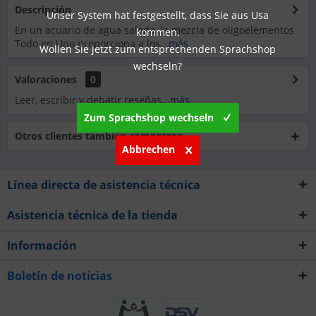
Descripción
Unser System hat festgestellt, dass Sie aus Usa
En un acuario de agua salada, la mezcla de oligoelementos
kommen.
Todo en Uno proporciona a los...
más
Wollen Sie jetzt zum entsprechenden Sprachshop
wechseln?
Valoraciones
0
Leer, escribir y debatir reseñas...
más
Zum Sprachshop wechseln
Otros clientes también compraron
Abbrechen
Línea directa de asistencia técnica
Asistencia técnica de la tienda
Información
Boletín de noticias