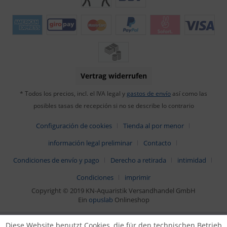
Vertrag widerrufen
* Todos los precios, incl. el IVA legal y
gastos de envío
así como las
posibles tasas de recepción si no se describe lo contrario
Configuración de cookies
Tienda al por menor
información legal preliminar
Contacto
Condiciones de envío y pago
Derecho a retirada
intimidad
Condiciones
imprimir
Copyright © 2019 KN-Aquaristik Versandhandel GmbH
Ein
opuslab
Onlineshop
Diese Website benutzt Cookies, die für den technischen Betrieb