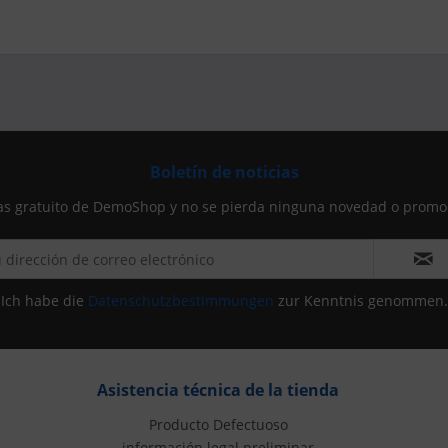
Boletín de noticias
icias gratuito de DemoShop y no se pierda ninguna novedad o pro
Ich habe die
Datenschutzbestimmungen
zur Kenntnis genommen.
Asistencia técnica de la tienda
Producto Defectuoso
información legal preliminar