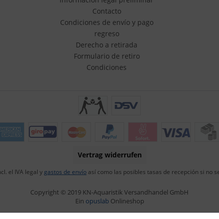
Contacto
Condiciones de envío y pago
regreso
Derecho a retirada
Formulario de retiro
Condiciones
Vertrag widerrufen
cl. el IVA legal y
gastos de envío
así como las posibles tasas de recepción si no se
Copyright © 2019 KN-Aquaristik Versandhandel GmbH
Ein
opuslab
Onlineshop