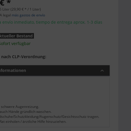
€ *
5 Liter (29,90 € * / 1 Liter)
VA legal
más gastos de envío
a envío inmediato, tiempo de entrega aprox. 1-3 días
ktueller Bestand
Sofort verfügbar
 nach CLP-Verordnung:
nformationen
 schwere Augenreizung.
auch Hände gründlich waschen.
schuhe/Schutzkleidung/Augenschutz/Gesichtsschutz tragen.
Rat einholen / ärztliche Hilfe hinzuziehen.