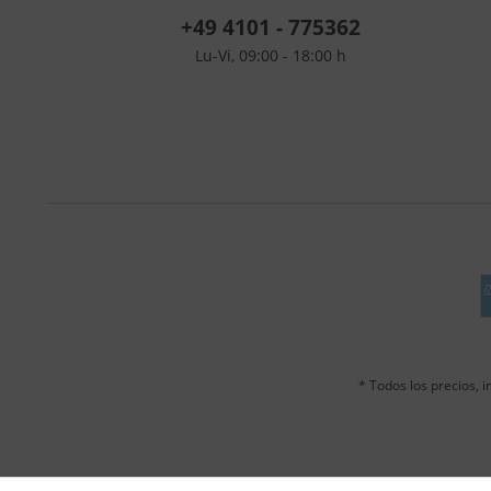
+49 4101 - 775362
Lu-Vi, 09:00 - 18:00 h
* Todos los precios, in