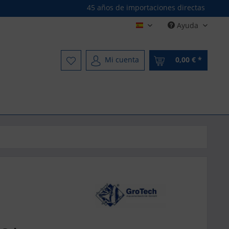
45 años de importaciones directas
Ayuda
Spanisch - Spanish
Mi cuenta
0,00 € *