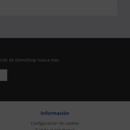
moción de DemoShop nunca más.
Información
Configuración de cookies
Tienda al por menor