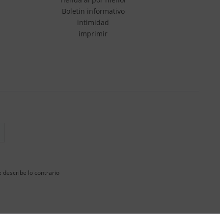
Boletin informativo
intimidad
imprimir
 describe lo contrario