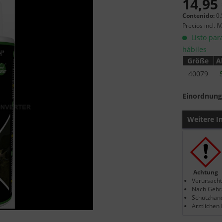
14,95 
Contenido:
0.
Precios incl. I
Listo par
hábiles
Größe
A
40079
Einordnung
Weitere I
Achtung
Verursacht
Nach Gebr
Schutzhand
Ärztlichen 