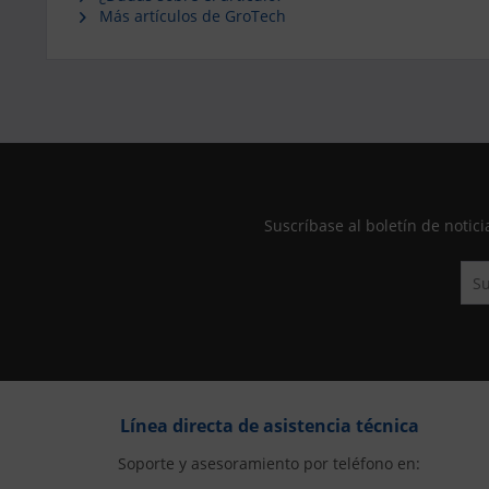
Más artículos de GroTech
Suscríbase al boletín de not
Línea directa de asistencia técnica
Soporte y asesoramiento por teléfono en: