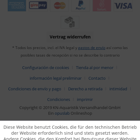
Vertrag widerrufen
* Todos los precios, incl. el IVA legal y
gastos de envío
así como las
posibles tasas de recepción si no se describe lo contrario
Configuración de cookies
Tienda al por menor
información legal preliminar
Contacto
Condiciones de envío y pago
Derecho a retirada
intimidad
Condiciones
imprimir
Copyright © 2019 KN-Aquaristik Versandhandel GmbH
Ein
opuslab
Onlineshop
Diese Website benutzt Cookies, die für den technischen Betrieb
der Website erforderlich sind und stets gesetzt werden.
Andere Cookies, die den Komfort bei Benutzung dieser Website