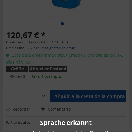
120,67 € *
Contenido:
5 Liter (24,13 € * / 1 Liter)
Precios incl. IVA legal
más gastos de envío
Listo para envío inmediato, tiempo de entrega aprox. 1-3
días hábiles
Größe
Aktueller Bestand
350.650
Sofort verfügbar
Añadir a la cesta de la compra
Recordar
Comentario
Sprache erkannt
N.º artículo:
AM-350.650