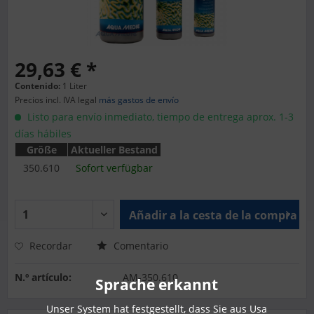
29,63 € *
Contenido:
1 Liter
Precios incl. IVA legal
más gastos de envío
Listo para envío inmediato, tiempo de entrega aprox. 1-3
días hábiles
Größe
Aktueller Bestand
350.610
Sofort verfügbar
Añadir a la cesta de la compra
Recordar
Comentario
N.º artículo:
AM-350.610
Sprache erkannt
Unser System hat festgestellt, dass Sie aus Usa