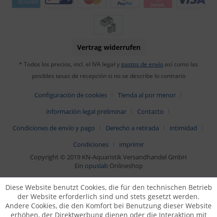
Vertrag widerrufen
* Todos los precios, incl. el IVA legal y
gastos de envío
así como las
posibles tasas de recepción si no se describe lo contrario
Configuración de cookies
Tienda al por menor
información legal preliminar
Contacto
Condiciones de envío y pago
Derecho a retirada
intimidad
Condiciones
imprimir
Copyright © 2019 KN-Aquaristik Versandhandel GmbH
Ein
opuslab
Onlineshop
Diese Website benutzt Cookies, die für den technischen Betrieb
der Website erforderlich sind und stets gesetzt werden.
Andere Cookies, die den Komfort bei Benutzung dieser Website
erhöhen, der Direktwerbung dienen oder die Interaktion mit