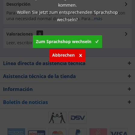
Descripción
kommen.
Wollen Sie jetzt zum entsprechenden Sprachshop
Para el suministro regular de acuarios de agua de mar con
una necesidad normal de magnesio. Para...
más
wechseln?
Valoraciones
0
Zum Sprachshop wechseln
Leer, escribir y debatir reseñas...
más
Abbrechen
Línea directa de asistencia técnica
Asistencia técnica de la tienda
Información
Boletín de noticias