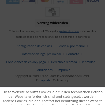
Vertrag widerrufen
* Todos los precios, incl. el IVA legal y
gastos de envío
así como las
posibles tasas de recepción si no se describe lo contrario
Configuración de cookies
Tienda al por menor
información legal preliminar
Contacto
Condiciones de envío y pago
Derecho a retirada
intimidad
Condiciones
imprimir
Copyright © 2019 KN-Aquaristik Versandhandel GmbH
Ein
opuslab
Onlineshop
Diese Website benutzt Cookies, die für den technischen Betrieb
der Website erforderlich sind und stets gesetzt werden.
Andere Cookies, die den Komfort bei Benutzung dieser Website