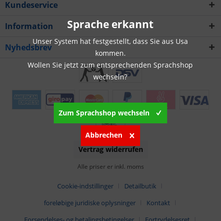
Kundeservice
Sprache erkannt
Information
Unser System hat festgestellt, dass Sie aus Usa
Nyhedsbrev
kommen.
Wollen Sie jetzt zum entsprechenden Sprachshop
wechseln?
Zum Sprachshop wechseln
Abbrechen
Vertrag widerrufen
Alle priser er inkl. moms
Cookie-indstillinger
Detailbutik
foreløbige juridiske oplysninger
Kontakt
Forsendelses- og betalingsbetingelser
Fortrydelsesret