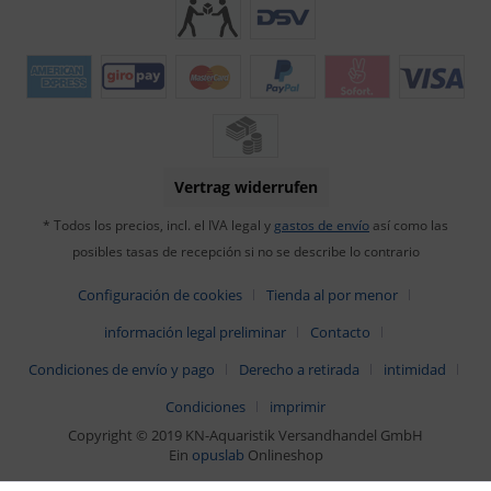
Vertrag widerrufen
* Todos los precios, incl. el IVA legal y
gastos de envío
así como las
posibles tasas de recepción si no se describe lo contrario
Configuración de cookies
Tienda al por menor
información legal preliminar
Contacto
Condiciones de envío y pago
Derecho a retirada
intimidad
Condiciones
imprimir
Copyright © 2019 KN-Aquaristik Versandhandel GmbH
Ein
opuslab
Onlineshop