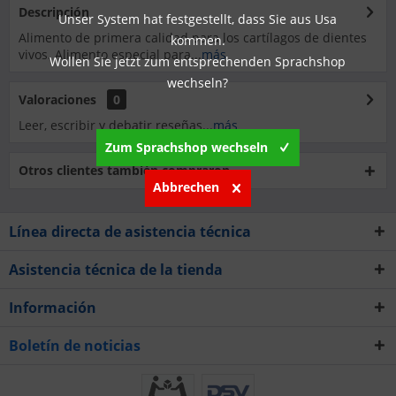
Descripción
Unser System hat festgestellt, dass Sie aus Usa
Alimento de primera calidad para los cartílagos de dientes
kommen.
vivos. Alimento especial para...
más
Wollen Sie jetzt zum entsprechenden Sprachshop
wechseln?
Valoraciones
0
Leer, escribir y debatir reseñas...
más
Zum Sprachshop wechseln
Otros clientes también compraron
Abbrechen
Línea directa de asistencia técnica
Asistencia técnica de la tienda
Información
Boletín de noticias