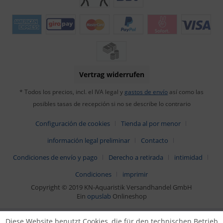
Vertrag widerrufen
* Todos los precios, incl. el IVA legal y
gastos de envío
así como las
posibles tasas de recepción si no se describe lo contrario
Configuración de cookies
Tienda al por menor
información legal preliminar
Contacto
Condiciones de envío y pago
Derecho a retirada
intimidad
Condiciones
imprimir
Copyright © 2019 KN-Aquaristik Versandhandel GmbH
Ein
opuslab
Onlineshop
Diese Website benutzt Cookies, die für den technischen Betrieb