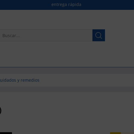
entrega rápida
uidados y remedios
)