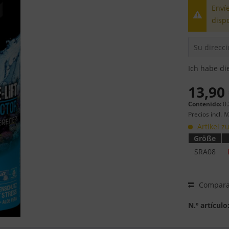
Envíe
disp
Ich habe di
13,90 
Contenido:
0.
Precios incl. I
Artikel zu
Größe
SRA08
Compara
N.º artículo