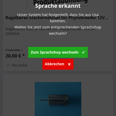
Sprache erkannt
Unser System hat festgestellt, dass Sie aus Usa
Regelbares Steckernetzteil für Phytobreeder 12V...
kommen.
Wollen Sie jetzt zum entsprechenden Sprachshop
Regelbares Steckernetzteil für Phytobreeder 12V DC
wechseln?
2000mA
Contenido
1
Zum Sprachshop wechseln
20,00 € *
Abbrechen
Recordar