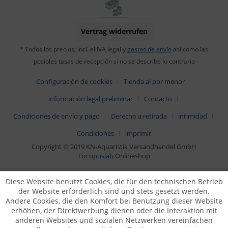
Vertrag widerrufen
* Todos los precios, incl. el IVA legal y
gastos de envío
así como las
posibles tasas de recepción si no se describe lo contrario
Configuración de cookies
Tienda al por menor
información legal preliminar
Contacto
Condiciones de envío y pago
Derecho a retirada
intimidad
Condiciones
imprimir
Copyright © 2019 KN-Aquaristik Versandhandel GmbH
Ein
opuslab
Onlineshop
Diese Website benutzt Cookies, die für den technischen Betrieb
der Website erforderlich sind und stets gesetzt werden.
Andere Cookies, die den Komfort bei Benutzung dieser Website
erhöhen, der Direktwerbung dienen oder die Interaktion mit
anderen Websites und sozialen Netzwerken vereinfachen