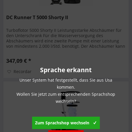
DC Runner T 5000 Shorty II
Turboflotor 5000 Shorty II Leistungsstarke Abschäumer für
den Unterschrank Für die Wasserversorgung des
Abschäumers wird eine zweite Pumpe mit einer Leistung
von mindestens 2.000 l/Std. benötigt. Der Abschäumer kann
aber auch direkt an...
347,09 € *
Sprache erkannt
Recordar
Unser System hat festgestellt, dass Sie aus Usa
kommen.
Wollen Sie jetzt zum entsprechenden Sprachshop
wechseln?
Zum Sprachshop wechseln