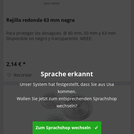
Rejilla redonda 63 mm negra
Para proteger los desagües. Ø 40 mm, 50 mm y 63 mm
Disponible en negro y transparente. WEEE:
2,14 € *
Sprache erkannt
Recordar
Unser System hat festgestellt, dass Sie aus Usa
kommen.
Wollen Sie jetzt zum entsprechenden Sprachshop
wechseln?
Zum Sprachshop wechseln