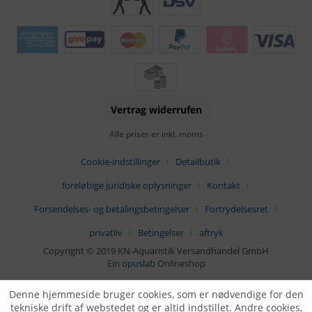
Vertrag widerrufen
Alle priser er inkl. moms
Cookie-indstillinger
Detailbutik
foreløbige juridiske oplysninger
Kontakt
Forsendelses- og betalingsbetingelser
Fortrydelsesret
privatliv
Betingelser
aftryk
Copyright © 2019 KN-Aquaristik Versandhandel GmbH
Ein
opuslab
Onlineshop
Denne hjemmeside bruger cookies, som er nødvendige for den
tekniske drift af webstedet og er altid indstillet. Andre cookies,