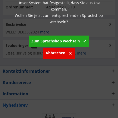
Unser System hat festgestellt, dass Sie aus Usa
Ordrenummer:
AquaBee-505.10
kommen.
Wollen Sie jetzt zum entsprechenden Sprachshop
wechseln?
Beskrivelse
WEEE: DE83382024
mere
Zum Sprachshop wechseln
Evalueringer
0
Abbrechen
Læse, skrive og diskutere anmeldelser...
mere
Kontaktinformationer
Kundeservice
Information
Nyhedsbrev