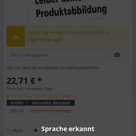
Oplys mig venligst så snart produktet er
tilgængeligt igen.
Jeg har læst og accepterer
privatlivspolitikken
.
22,71 € *
Priser inkl. moms
eksl. fragt
Artikel zur Zeit nicht auf Lager
Größe
Aktueller Bestand
505.10
Lieferterminanfrage
Sprache erkannt
Husk
Kommentar