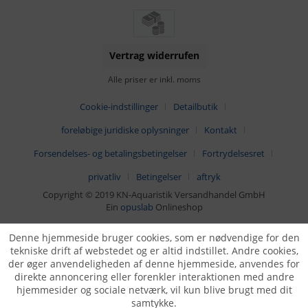
Vertrag widerrufen
Alle priser er inkl. moms
Cookie-indstillinger
Detailbutik
foreløbige juridiske oplysninger
Kontakt
Forsendelses- og betalingsbetingelser
Fortrydelsesret
privatliv
Betingelser
aftryk
Copyright © 2019 KN-Aquaristik Versandhandel GmbH
Ein
opuslab
Onlineshop
Denne hjemmeside bruger cookies, som er nødvendige for den
tekniske drift af webstedet og er altid indstillet. Andre cookies,
der øger anvendeligheden af denne hjemmeside, anvendes for
direkte annoncering eller forenkler interaktionen med andre
hjemmesider og sociale netværk, vil kun blive brugt med dit
samtykke.