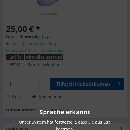
25,00 € *
Priser inkl. moms
eksl. fragt
Klar til afsendelse idag
leverings tid ca. 1-3 hverdage
Größe
Aktueller Bestand
65930
Sofort verfügbar
Tilføj til
indkøbskurven
Husk
Kommentar
Ordrenummer:
AM-65930
Sprache erkannt
Unser System hat festgestellt, dass Sie aus Usa
kommen.
Beskrivelse