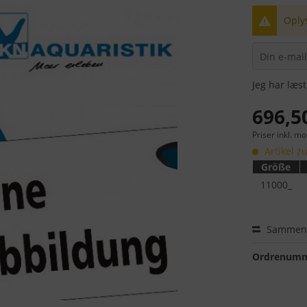
Oplys
Jeg har læs
696,50
Priser inkl. m
Artikel zu
Größe
11000_
Sammenl
Ordrenumm