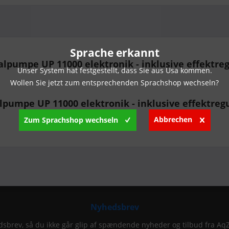
Sprache erkannt
lpumpe UP 11000 elektronik - inklusive effektreg
Unser System hat festgestellt, dass Sie aus Usa kommen.
Wollen Sie jetzt zum entsprechenden Sprachshop wechseln?
alpumpe UP 11000 elektronik - inklusive effektreg
Abbrechen
Zum Sprachshop wechseln
Nyhedsbrev
dsbrev, så du ikke går glip af spændende nyheder og tilbud fra Aq