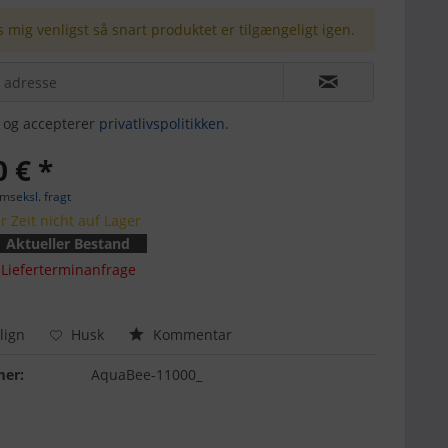
 mig venligst så snart produktet er tilgængeligt igen.
t og accepterer
privatlivspolitikken
.
 € *
oms
eksl. fragt
r Zeit nicht auf Lager
Aktueller Bestand
Lieferterminanfrage
ign
Husk
Kommentar
er:
AquaBee-11000_