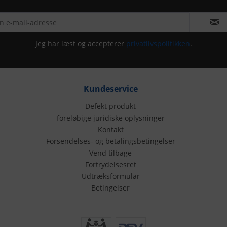
Jeg har læst og accepterer
privatlivspolitikken
.
Kundeservice
Defekt produkt
foreløbige juridiske oplysninger
Kontakt
Forsendelses- og betalingsbetingelser
Vend tilbage
Fortrydelsesret
Udtræksformular
Betingelser