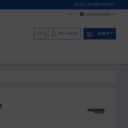
45 års direkte import
Service/hjælp
Dänisch - Danish
Min konto
0,00 € *
e