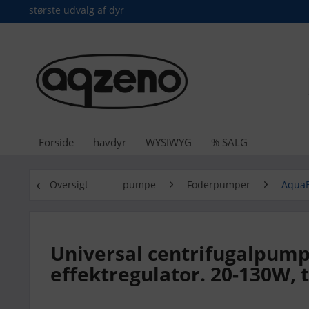
største udvalg af dyr
Forside
havdyr
WYSIWYG
% SALG
Oversigt
pumpe
Foderpumper
Aqua
Universal centrifugalpumpe
effektregulator. 20-130W, 