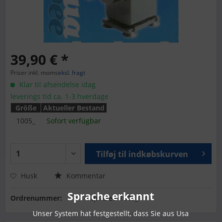
39,90 € *
Priser inkl. moms
eksl. fragt
Klar til afsendelse idag
leverings tid ca. 1-3 hverdage
Größe
Aktueller Bestand
1005_
Sofort verfügbar
Tilføj til
indkøbskurven
Husk
Kommentar
Sprache erkannt
Ordrenummer:
AquaBee-1005_
Unser System hat festgestellt, dass Sie aus Usa