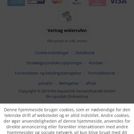
Vertrag widerrufen
Alle priser er inkl. moms
Cookie-indstillinger
Detailbutik
foreløbige juridiske oplysninger
Kontakt
Forsendelses- og betalingsbetingelser
Fortrydelsesret
privatliv
Betingelser
aftryk
Copyright © 2019 KN-Aquaristik Versandhandel GmbH
Ein
opuslab
Onlineshop
Denne hjemmeside bruger cookies, som er nødvendige for den
tekniske drift af webstedet og er altid indstillet. Andre cookies,
der øger anvendeligheden af denne hjemmeside, anvendes for
direkte annoncering eller forenkler interaktionen med andre
hjemmesider og sociale netværk, vil kun blive brugt med dit