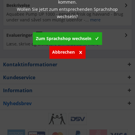
kommen.
Beskrivelse
Wollen Sie jetzt zum entsprechenden Sprachshop
Aquabee Pump UP 1000 - egnet til frisk og havvand - Brug
wechseln?
under vand såvel som muligt udenfor -...
mere
Evalueringer
0
Zum Sprachshop wechseln
Læse, skrive og diskutere anmeldelser...
mere
Abbrechen
Kontaktinformationer
Kundeservice
Information
Nyhedsbrev