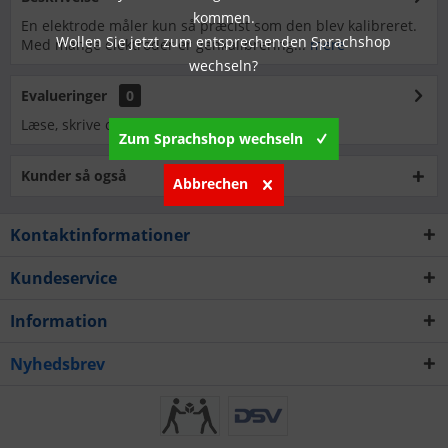
kommen.
En elektrode måler kun så præcist som den blev kalibreret.
Wollen Sie jetzt zum entsprechenden Sprachshop
Med mange elektroder er genkalibrering...
mere
wechseln?
Evalueringer
0
Læse, skrive og diskutere anmeldelser...
mere
Zum Sprachshop wechseln
Kunder så også
Abbrechen
Kontaktinformationer
Kundeservice
Information
Nyhedsbrev