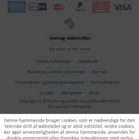
Vertrag widerrufen
Alle priser er inkl. moms
Cookie-indstillinger
Detailbutik
foreløbige juridiske oplysninger
Kontakt
Forsendelses- og betalingsbetingelser
Fortrydelsesret
privatliv
Betingelser
aftryk
Copyright © 2019 KN-Aquaristik Versandhandel GmbH
Ein
opuslab
Onlineshop
Denne hjemmeside bruger cookies, som er nødvendige for den
tekniske drift af webstedet og er altid indstillet. Andre cookies,
der øger anvendeligheden af denne hjemmeside, anvendes for
direkte annoncering eller forenkler interaktionen med andre