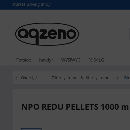
største udvalg af dyr
Forside
havdyr
WYSIWYG
% SALG
Oversigt
Filtersystemer & filtersystemer
Bio
NPO REDU PELLETS 1000 ml 