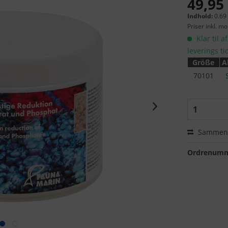
49,95 
Indhold:
0.69 
Priser inkl. m
Klar til a
leverings ti
Größe
A
70101
Sammenl
Ordrenumm