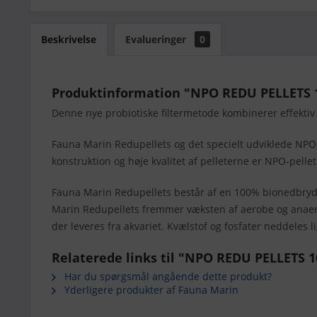
Beskrivelse
Evalueringer
0
Produktinformation "NPO REDU PELLETS 1
Denne nye probiotiske filtermetode kombinerer effektiv
Fauna Marin Redupellets og det specielt udviklede NPO-pe
konstruktion og høje kvalitet af pelleterne er NPO-pellets
Fauna Marin Redupellets består af en 100% bionedbrydel
Marin Redupellets fremmer væksten af aerobe og anaerobe
der leveres fra akvariet. Kvælstof og fosfater neddeles li
Relaterede links til "NPO REDU PELLETS 1
Har du spørgsmål angående dette produkt?
Yderligere produkter af Fauna Marin