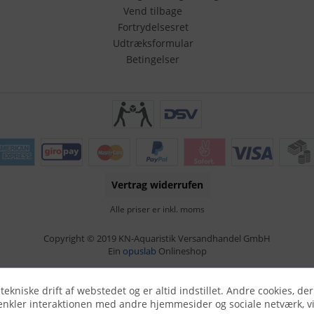
Vend tilbage
Fortrydelsesret
Udtræksformular
Betingelser
Vertrag widerrufen
Alle priser er inkl. moms
Copyright © 2019 KN-Aquaristik Versandhandel GmbH
Ein
opuslab
Onlineshop
niske drift af webstedet og er altid indstillet. Andre cookies, d
nkler interaktionen med andre hjemmesider og sociale netværk, vi