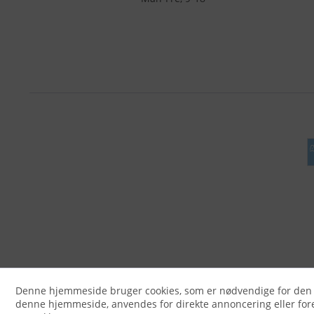
Denne hjemmeside bruger cookies, som er nødvendige for den tek
denne hjemmeside, anvendes for direkte annoncering eller fore