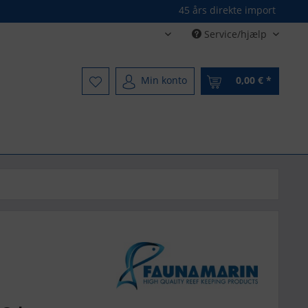
45 års direkte import
Service/hjælp
Dänisch - Danish
Min konto
0,00 € *