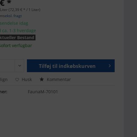
€ *
Liter (72,39 € * / 1 Liter)
oms
eksl. fragt
fsendelse idag
d ca. 1-3 hverdage
ktueller Bestand
Sofort verfügbar
Tilføj til
indkøbskurven
ign
Husk
Kommentar
er:
FaunaM-70101