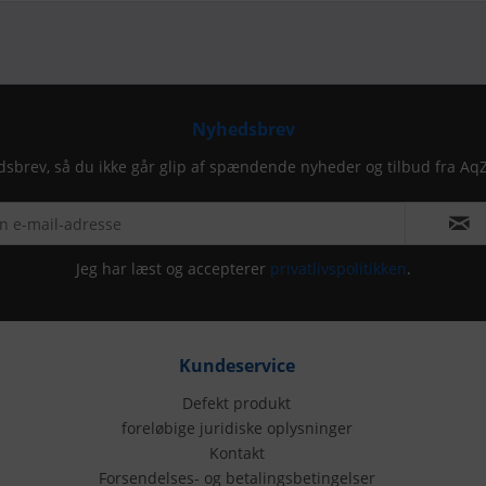
Nyhedsbrev
dsbrev, så du ikke går glip af spændende nyheder og tilbud fra Aq
Jeg har læst og accepterer
privatlivspolitikken
.
Kundeservice
Defekt produkt
foreløbige juridiske oplysninger
Kontakt
Forsendelses- og betalingsbetingelser