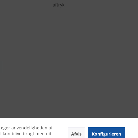
aftryk
er øger anvendeligheden af
l kun blive brugt med dit
Afvis
Konfigurieren