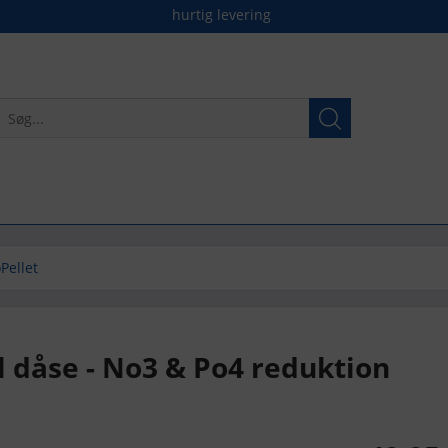
hurtig levering
Pellet
dåse - No3 & Po4 reduktion