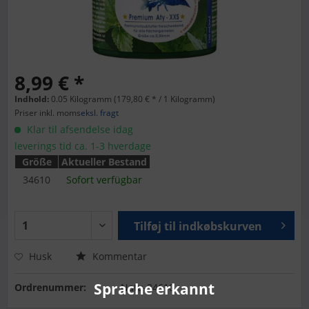
8,99 € *
Indhold:
0.05 Kilogramm (179,80 € * / 1 Kilogramm)
Priser inkl. moms
eksl. fragt
Klar til afsendelse idag
leverings tid ca. 1-3 hverdage
Größe
Aktueller Bestand
34610
Sofort verfügbar
Tilføj til
indkøbskurven
Husk
Kommentar
Sprache erkannt
Ordrenummer:
Natu-34610