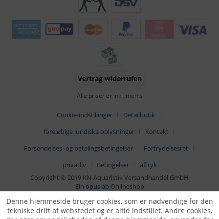
Vertrag widerrufen
Alle priser er inkl. moms
Cookie-indstillinger
Detailbutik
foreløbige juridiske oplysninger
Kontakt
Forsendelses- og betalingsbetingelser
Fortrydelsesret
privatliv
Betingelser
aftryk
Copyright © 2019 KN-Aquaristik Versandhandel GmbH
Ein
opuslab
Onlineshop
Denne hjemmeside bruger cookies, som er nødvendige for den
tekniske drift af webstedet og er altid indstillet. Andre cookies,