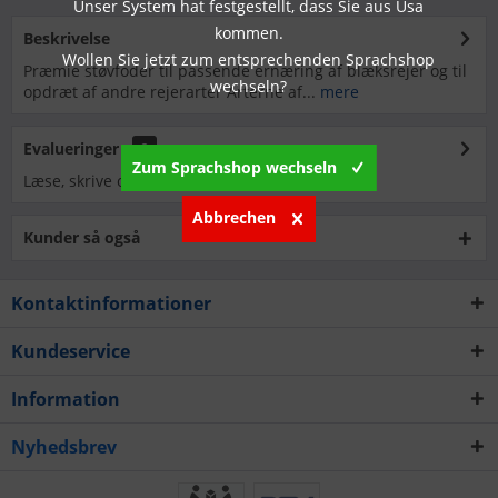
Unser System hat festgestellt, dass Sie aus Usa
kommen.
Beskrivelse
Wollen Sie jetzt zum entsprechenden Sprachshop
Præmie støvfoder til passende ernæring af blæksrejer og til
wechseln?
opdræt af andre rejerarter Arterne af...
mere
Evalueringer
0
Zum Sprachshop wechseln
Læse, skrive og diskutere anmeldelser...
mere
Abbrechen
Kunder så også
Kontaktinformationer
Kundeservice
Information
Nyhedsbrev