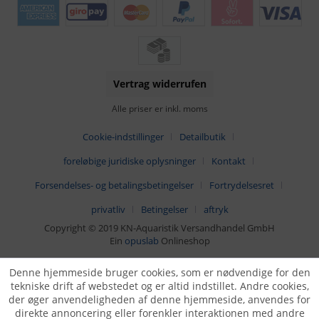
Vertrag widerrufen
Alle priser er inkl. moms
Cookie-indstillinger
Detailbutik
foreløbige juridiske oplysninger
Kontakt
Forsendelses- og betalingsbetingelser
Fortrydelsesret
privatliv
Betingelser
aftryk
Copyright © 2019 KN-Aquaristik Versandhandel GmbH
Ein
opuslab
Onlineshop
Denne hjemmeside bruger cookies, som er nødvendige for den
tekniske drift af webstedet og er altid indstillet. Andre cookies,
der øger anvendeligheden af denne hjemmeside, anvendes for
direkte annoncering eller forenkler interaktionen med andre