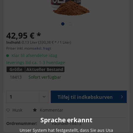
42,95 € *
Indhold:
0.13 Liter (330,38 € * / 1 Liter)
Priser inkl. moms
eksl. fragt
Klar til afsendelse idag
leverings tid ca. 1-3 hverdage
Größe
Aktueller Bestand
18413
Sofort verfügbar
Tilføj til
indkøbskurven
Husk
Kommentar
Sprache erkannt
Ordrenummer:
FaunaM-18413
Unser System hat festgestellt, dass Sie aus Usa