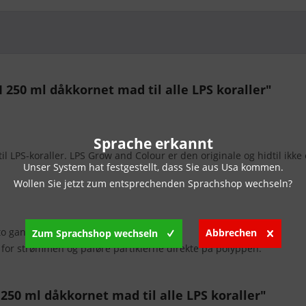
250 ml dåkkornet mad til alle LPS koraller"
Sprache erkannt
il LPS-koraller. LPS Grow and Colour er den originale og hidtil ikk
Unser System hat festgestellt, dass Sie aus Usa kommen.
Wollen Sie jetzt zum entsprechenden Sprachshop wechseln?
o gange om ugen.
Abbrechen
Zum Sprachshop wechseln
men og påføre partiklerne direkte på polyppen.
 250 ml dåkkornet mad til alle LPS koraller"