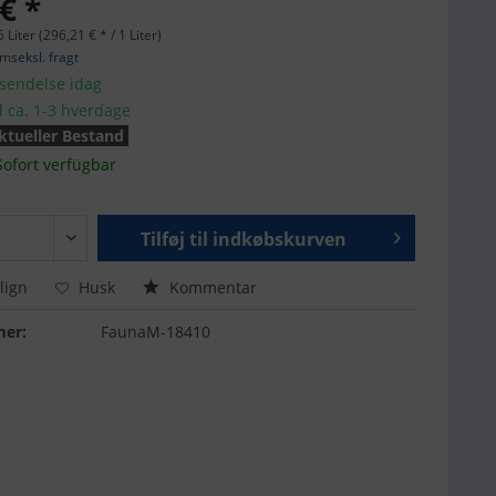
€ *
 Liter (296,21 € * / 1 Liter)
oms
eksl. fragt
fsendelse idag
d ca. 1-3 hverdage
ktueller Bestand
Sofort verfügbar
Tilføj til
indkøbskurven
ign
Husk
Kommentar
er:
FaunaM-18410