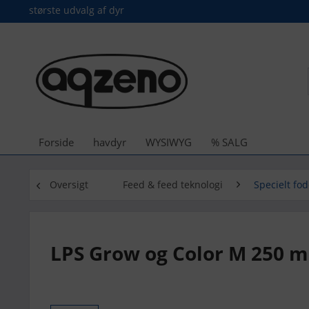
største udvalg af dyr
Forside
havdyr
WYSIWYG
% SALG
Oversigt
Feed & feed teknologi
Specielt fod
LPS Grow og Color M 250 ml