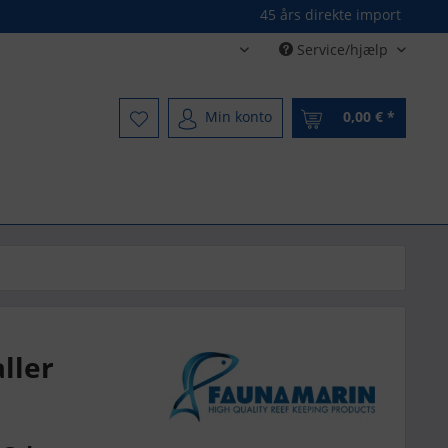
45 års direkte import
Service/hjælp
Dänisch - Danish
Min konto
0,00 € *
ller