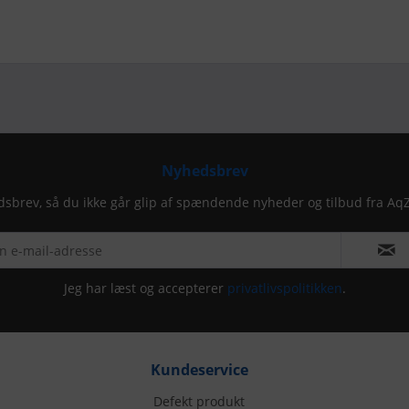
Nyhedsbrev
dsbrev, så du ikke går glip af spændende nyheder og tilbud fra Aq
Jeg har læst og accepterer
privatlivspolitikken
.
Kundeservice
Defekt produkt