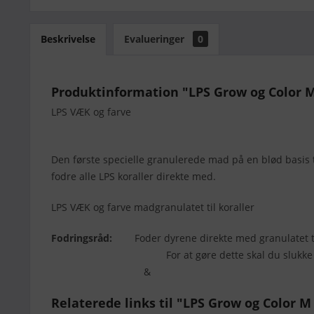
Beskrivelse
Evalueringer
0
Produktinformation "LPS Grow og Color M 
LPS VÆK og farve
Den første specielle granulerede mad på en blød basis t
fodre alle LPS koraller direkte med.
LPS VÆK og farve madgranulatet til koraller
Fodringsråd:
Foder dyrene direkte med granulatet t
For at gøre dette skal du slukke for strøm
&
Relaterede links til "LPS Grow og Color M