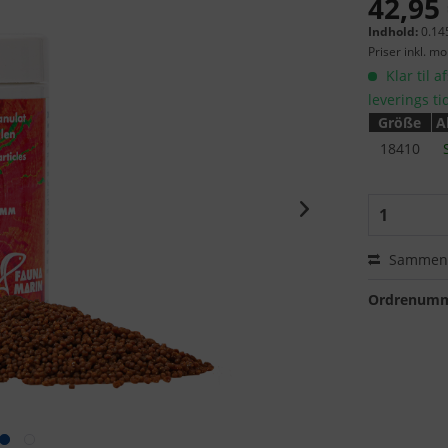
42,95 
Indhold:
0.145
Priser inkl. m
Klar til a
leverings ti
Größe
A
18410
Sammenl
Ordrenumm