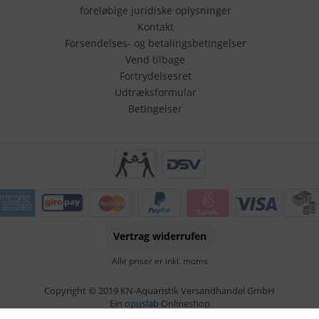
foreløbige juridiske oplysninger
Kontakt
Forsendelses- og betalingsbetingelser
Vend tilbage
Fortrydelsesret
Udtræksformular
Betingelser
Vertrag widerrufen
Alle priser er inkl. moms
Copyright © 2019 KN-Aquaristik Versandhandel GmbH
Ein
opuslab
Onlineshop