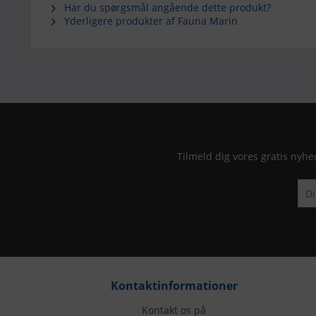
Har du spørgsmål angående dette produkt?
Yderligere produkter af Fauna Marin
Tilmeld dig vores gratis nyhe
Kontaktinformationer
Kontakt os på