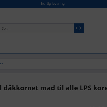
hurtig levering
er
 dåkkornet mad til alle LPS kora