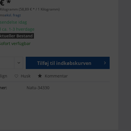
€ *
 Kilogramm (58,89 € * / 1 Kilogramm)
oms
eksl. fragt
fsendelse idag
d ca. 1-3 hverdage
ktueller Bestand
Sofort verfügbar
Tilføj til
indkøbskurven
ign
Husk
Kommentar
er:
Natu-34330