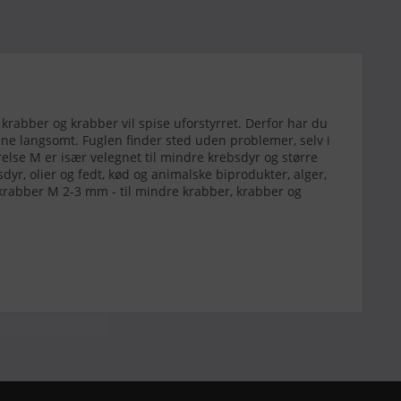
krabber og krabber vil spise uforstyrret. Derfor har du
ene langsomt. Fuglen finder sted uden problemer, selv i
lse M er især velegnet til mindre krebsdyr og større
dyr, olier og fedt, kød og animalske biprodukter, alger,
krabber M 2-3 mm - til mindre krabber, krabber og