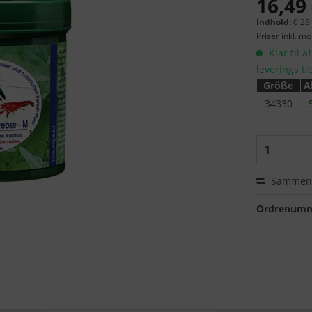
16,49 
Indhold:
0.28
Priser inkl. m
Klar til a
leverings ti
Größe
A
34330
Sammenl
Ordrenumm