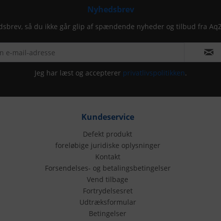
Nyhedsbrev
dsbrev, så du ikke går glip af spændende nyheder og tilbud fra Aq
Jeg har læst og accepterer
privatlivspolitikken
.
Kundeservice
Defekt produkt
foreløbige juridiske oplysninger
Kontakt
Forsendelses- og betalingsbetingelser
Vend tilbage
Fortrydelsesret
Udtræksformular
Betingelser