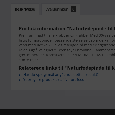
Beskrivelse
Evalueringer
0
Produktinformation "Naturfødepinde til k
Premium mad til alle krabber og krabber Med 30% rå vege
brug for madpinde i passende størrelser, som de kan bru
vand med lidt kalk. En vis mængde rå mad er afgørende 
rejer. Også velegnet til krebsdyr i havvand. Sammensætni
gær, mineraler. Kornstørrelse: PREMIUM STICKS til krab
større rejer
Relaterede links til "Naturfødepinde til k
Har du spørgsmål angående dette produkt?
Yderligere produkter af Naturefood