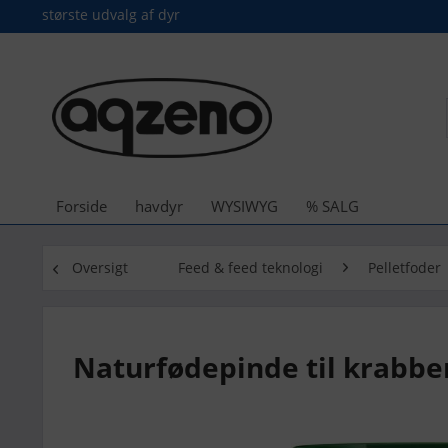
største udvalg af dyr
Forside
havdyr
WYSIWYG
% SALG
Oversigt
Feed & feed teknologi
Pelletfoder
Naturfødepinde til krabber