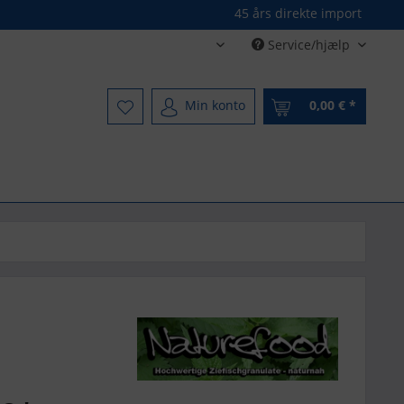
45 års direkte import
Service/hjælp
Dänisch - Danish
Min konto
0,00 € *