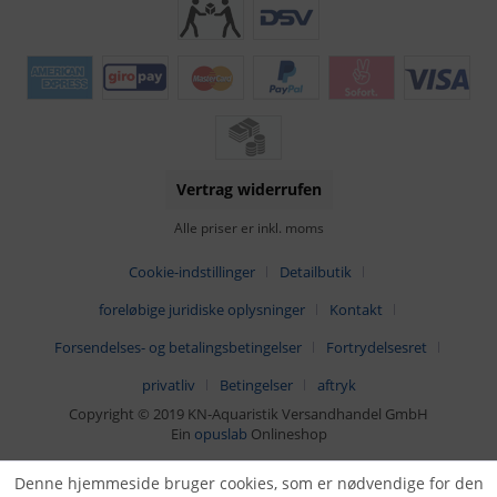
Vertrag widerrufen
Alle priser er inkl. moms
Cookie-indstillinger
Detailbutik
foreløbige juridiske oplysninger
Kontakt
Forsendelses- og betalingsbetingelser
Fortrydelsesret
privatliv
Betingelser
aftryk
Copyright © 2019 KN-Aquaristik Versandhandel GmbH
Ein
opuslab
Onlineshop
Denne hjemmeside bruger cookies, som er nødvendige for den