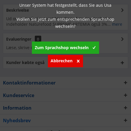
Unser System hat festgestellt, dass Sie aus Usa
Beskrivelse
kommen.
Ud over en afbalanceret blanding af marine krebsdyr
Wollen Sie jetzt zum entsprechenden Sprachshop
indeholder Naturefood SUPREME ARTEMIA også 3%...
mere
wechseln?
Evalueringer
0
Zum Sprachshop wechseln
Læse, skrive og diskutere anmeldelser...
mere
Abbrechen
Kunder købte også
Kontaktinformationer
Kundeservice
Information
Nyhedsbrev