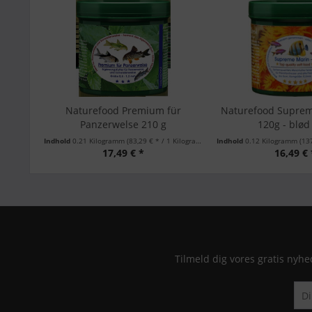
Naturefood Premium für
Naturefood Supreme
Panzerwelse 210 g
120g - blø
Indhold
0.21 Kilogramm
(83,29 € * / 1 Kilogramm)
Indhold
0.12 Kilogramm
(137
17,49 € *
16,49 € 
Tilmeld dig vores gratis nyhe