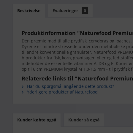
Beskrivelse
Evalueringer
0
Produktinformation "Naturefood Premium
Den præmie mad til alle prydfisk, corydoras og loaches. M
Dyrene er mindre stressede under den metaboliske proc
til andre konventionelle granulater. Naturefood PREMIU
biprodukter fra fisk, korn, grøntsager, olier og fedtstoff
indeholder de essentielle vitaminer A, D3 og E. Kornstørre
op til 6 cm PREMIUM krystal M 1,0-1,5 mm - til prydfisk 
Relaterede links til "Naturefood Premium
Har du spørgsmål angående dette produkt?
Yderligere produkter af Naturefood
Kunder købte også
Kunder så også