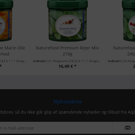
 Marin lille
Naturefood Premium Rejer Mix
Naturefoo
d mad
210g
240g
,42 € * / 1 Kilogramm)
Indhold
0.21 Kilogramm
(78,52 € * / 1 Kilogramm)
Indhold
0.24 Kil
*
16,49 € *
Nyhedsbrev
dsbrev, så du ikke går glip af spændende nyheder og tilbud fra Aq