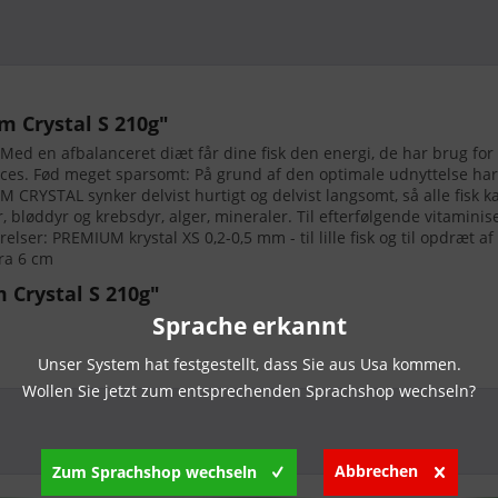
 Crystal S 210g"
ed en afbalanceret diæt får dine fisk den energi, de har brug for fr
es. Fød meget sparsomt: På grund af den optimale udnyttelse har
M CRYSTAL synker delvist hurtigt og delvist langsomt, så alle fisk
er, bløddyr og krebsdyr, alger, mineraler. Til efterfølgende vitaminis
lser: PREMIUM krystal XS 0,2-0,5 mm - til lille fisk og til opdræt af
fra 6 cm
 Crystal S 210g"
Sprache erkannt
Unser System hat festgestellt, dass Sie aus Usa kommen.
Wollen Sie jetzt zum entsprechenden Sprachshop wechseln?
Abbrechen
Zum Sprachshop wechseln