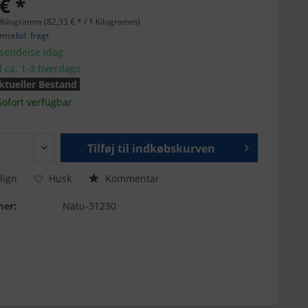
€ *
 Kilogramm (82,33 € * / 1 Kilogramm)
oms
eksl. fragt
fsendelse idag
d ca. 1-3 hverdage
ktueller Bestand
Sofort verfügbar
Tilføj til
indkøbskurven
ign
Husk
Kommentar
er:
Natu-31230