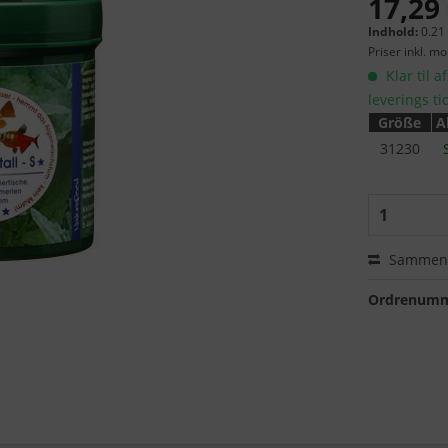
17,29 
Indhold:
0.21
Priser inkl. m
Klar til a
leverings ti
Größe
A
31230
Sammenl
Ordrenumm