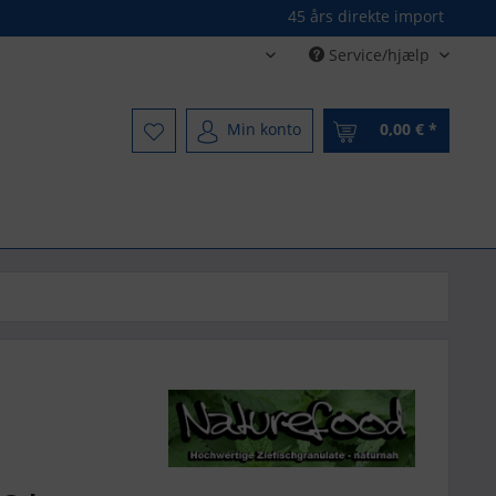
45 års direkte import
Service/hjælp
Dänisch - Danish
Min konto
0,00 € *