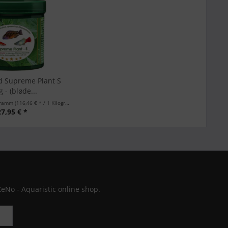
d Supreme Plant S
 - (bløde...
ogramm
(116,46 € * / 1 Kilogramm)
27,95 € *
ZeNo - Aquaristic online shop.