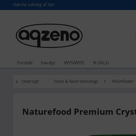
største udvalg af dyr
Forside
havdyr
WYSIWYG
% SALG
Oversigt
Feed & feed teknologi
Pelletfoder
Naturefood Premium Cryst