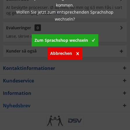
kommen.
At beskytte processer. Ø 40 mm, 50 mm og 63 mm Fås i sort
Wollen Sie jetzt zum entsprechenden Sprachshop
og gennemsigtig. WEEE:
mere
wechseln?
Evalueringer
0
Læse, skrive og diskutere anmeldelser...
mere
Zum Sprachshop wechseln
Kunder så også
Abbrechen
Kontaktinformationer
Kundeservice
Information
Nyhedsbrev