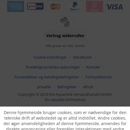
Vertrag widerrufen
Alle priser er inkl. moms
Cookie-indstillinger
Detailbutik
foreløbige juridiske oplysninger
Kontakt
Forsendelses- og betalingsbetingelser
Fortrydelsesret
privatliv
Betingelser
aftryk
Copyright © 2019 KN-Aquaristik Versandhandel GmbH
Ein
opuslab
Onlineshop
Denne hjemmeside bruger cookies, som er nødvendige for den
tekniske drift af webstedet og er altid indstillet. Andre cookies,
der øger anvendeligheden af denne hjemmeside, anvendes for
direkte annoncering eller forenkler interaktionen med andre