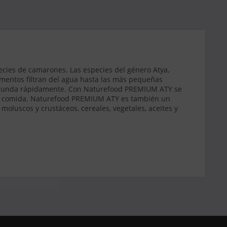
ecies de camarones. Las especies del género Atya,
imentos filtran del agua hasta las más pequeñas
 se hunda rápidamente. Con Naturefood PREMIUM ATY se
 la comida. Naturefood PREMIUM ATY es también un
oluscos y crustáceos, cereales, vegetales, aceites y