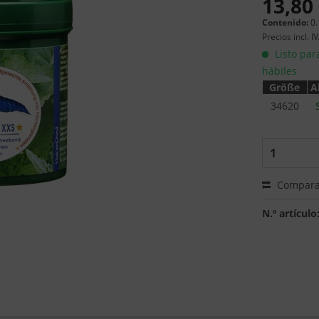
13,80 
Contenido:
0.
Precios incl. I
Listo par
hábiles
Größe
A
34620
Compara
N.º artículo