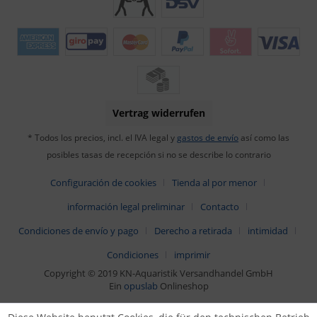
Vertrag widerrufen
* Todos los precios, incl. el IVA legal y
gastos de envío
así como las
posibles tasas de recepción si no se describe lo contrario
Configuración de cookies
Tienda al por menor
información legal preliminar
Contacto
Condiciones de envío y pago
Derecho a retirada
intimidad
Condiciones
imprimir
Copyright © 2019 KN-Aquaristik Versandhandel GmbH
Ein
opuslab
Onlineshop