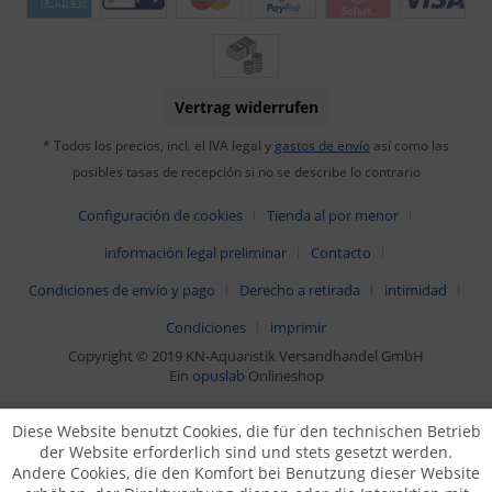
Vertrag widerrufen
* Todos los precios, incl. el IVA legal y
gastos de envío
así como las
posibles tasas de recepción si no se describe lo contrario
Configuración de cookies
Tienda al por menor
información legal preliminar
Contacto
Condiciones de envío y pago
Derecho a retirada
intimidad
Condiciones
imprimir
Copyright © 2019 KN-Aquaristik Versandhandel GmbH
Ein
opuslab
Onlineshop
Diese Website benutzt Cookies, die für den technischen Betrieb
der Website erforderlich sind und stets gesetzt werden.
Andere Cookies, die den Komfort bei Benutzung dieser Website