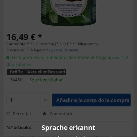
16,49 € *
Contenido:
0.28 Kilogramm (58,89 € * / 1 Kilogramm)
Precios incl. IVA legal
más gastos de envío
Listo para envío inmediato, tiempo de entrega aprox. 1-3
días hábiles
Größe
Aktueller Bestand
34430
Sofort verfügbar
Añadir a la cesta de la compra
Recordar
Comentario
Sprache erkannt
N.º artículo:
Natu-34430