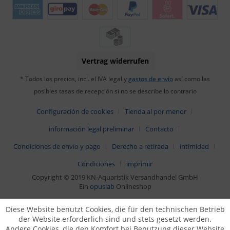
Vertrag widerrufen
* Todos los precios, incl. el IVA legal y
gastos de envío
así como las
posibles tasas de recepción si no se describe lo contrario
Configuración de cookies
Tienda al por menor
información legal preliminar
Contacto
Condiciones de envío y pago
Derecho a retirada
intimidad
Condiciones
imprimir
Copyright © 2019 KN-Aquaristik Versandhandel GmbH
Ein
opuslab
Onlineshop
Diese Website benutzt Cookies, die für den technischen Betrieb
der Website erforderlich sind und stets gesetzt werden.
Andere Cookies, die den Komfort bei Benutzung dieser Website