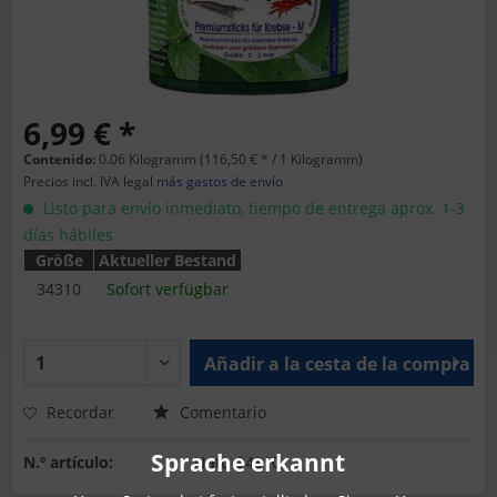
6,99 € *
Contenido:
0.06 Kilogramm (116,50 € * / 1 Kilogramm)
Precios incl. IVA legal
más gastos de envío
Listo para envío inmediato, tiempo de entrega aprox. 1-3
días hábiles
Größe
Aktueller Bestand
34310
Sofort verfügbar
Añadir a la cesta de la compra
Recordar
Comentario
Sprache erkannt
N.º artículo:
Natu-34310