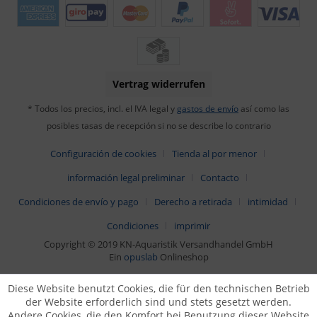
Vertrag widerrufen
* Todos los precios, incl. el IVA legal y
gastos de envío
así como las
posibles tasas de recepción si no se describe lo contrario
Configuración de cookies
Tienda al por menor
información legal preliminar
Contacto
Condiciones de envío y pago
Derecho a retirada
intimidad
Condiciones
imprimir
Copyright © 2019 KN-Aquaristik Versandhandel GmbH
Ein
opuslab
Onlineshop
Diese Website benutzt Cookies, die für den technischen Betrieb
der Website erforderlich sind und stets gesetzt werden.
Andere Cookies, die den Komfort bei Benutzung dieser Website