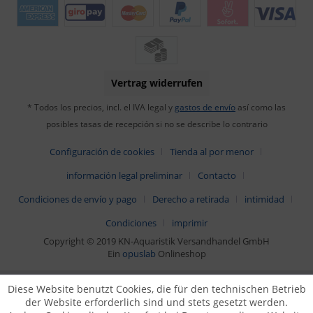
Vertrag widerrufen
* Todos los precios, incl. el IVA legal y
gastos de envío
así como las
posibles tasas de recepción si no se describe lo contrario
Configuración de cookies
Tienda al por menor
información legal preliminar
Contacto
Condiciones de envío y pago
Derecho a retirada
intimidad
Condiciones
imprimir
Copyright © 2019 KN-Aquaristik Versandhandel GmbH
Ein
opuslab
Onlineshop
Diese Website benutzt Cookies, die für den technischen Betrieb
der Website erforderlich sind und stets gesetzt werden.