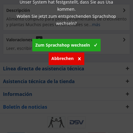
Unser System hat festgestellt, dass Sie aus Usa
kommen.
Descripción
Wollen Sie jetzt zum entsprechenden Sprachshop
Alimento completo para peces ornamentales de crecimiento
wechseln?
y plantas Muchos peces ornamentales se...
más
Valoraciones
0
Zum Sprachshop wechseln
Leer, escribir y debatir reseñas...
más
Abbrechen
Línea directa de asistencia técnica
Asistencia técnica de la tienda
Información
Boletín de noticias