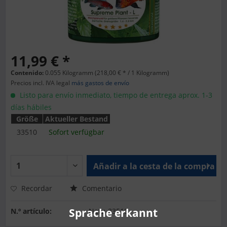
11,99 € *
Contenido:
0.055 Kilogramm (218,00 € * / 1 Kilogramm)
Precios incl. IVA legal
más gastos de envío
Listo para envío inmediato, tiempo de entrega aprox. 1-3
días hábiles
Größe
Aktueller Bestand
33510
Sofort verfügbar
Añadir a la cesta de la compra
Recordar
Comentario
Sprache erkannt
N.º artículo:
Natu-33510