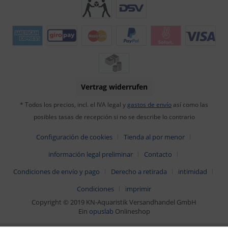
Vertrag widerrufen
* Todos los precios, incl. el IVA legal y
gastos de envío
así como las
posibles tasas de recepción si no se describe lo contrario
Configuración de cookies
Tienda al por menor
información legal preliminar
Contacto
Condiciones de envío y pago
Derecho a retirada
intimidad
Condiciones
imprimir
Copyright © 2019 KN-Aquaristik Versandhandel GmbH
Ein
opuslab
Onlineshop