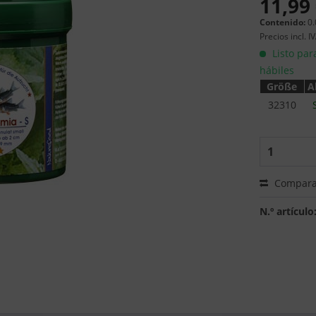
11,99 
Contenido:
0.
Precios incl. I
Listo par
hábiles
Größe
A
32310
Compara
N.º artículo