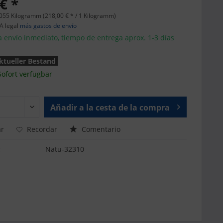
€ *
055 Kilogramm (218,00 € * / 1 Kilogramm)
VA legal
más gastos de envío
a envío inmediato, tiempo de entrega aprox. 1-3 días
ktueller Bestand
Sofort verfügbar
Añadir a la cesta de la compra
r
Recordar
Comentario
:
Natu-32310