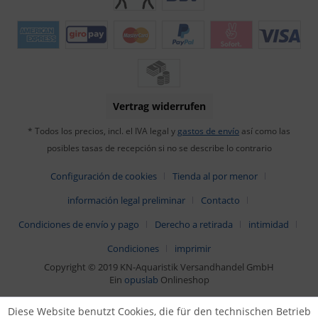
Vertrag widerrufen
* Todos los precios, incl. el IVA legal y
gastos de envío
así como las
posibles tasas de recepción si no se describe lo contrario
Configuración de cookies
Tienda al por menor
información legal preliminar
Contacto
Condiciones de envío y pago
Derecho a retirada
intimidad
Condiciones
imprimir
Copyright © 2019 KN-Aquaristik Versandhandel GmbH
Ein
opuslab
Onlineshop
Diese Website benutzt Cookies, die für den technischen Betrieb