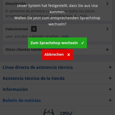
Descripción
Unser System hat festgestellt, dass Sie aus Usa
El alimento de primera calidad para todos los peces
kommen.
ornamentales, Corydoras y luciérnagas. A...
más
Wollen Sie jetzt zum entsprechenden Sprachshop
wechseln?
Valoraciones
0
Leer, escribir y debatir reseñas...
más
Zum Sprachshop wechseln
Otros clientes también compraron
Abbrechen
Línea directa de asistencia técnica
Asistencia técnica de la tienda
Información
Boletín de noticias