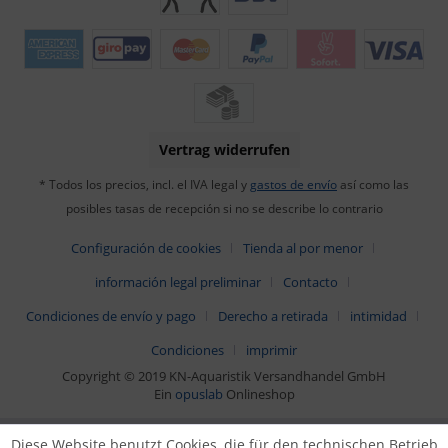
Vertrag widerrufen
* Todos los precios, incl. el IVA legal y
gastos de envío
así como las
posibles tasas de recepción si no se describe lo contrario
Configuración de cookies
Tienda al por menor
información legal preliminar
Contacto
Condiciones de envío y pago
Derecho a retirada
intimidad
Condiciones
imprimir
Copyright © 2019 KN-Aquaristik Versandhandel GmbH
Ein
opuslab
Onlineshop
Diese Website benutzt Cookies, die für den technischen Betrieb