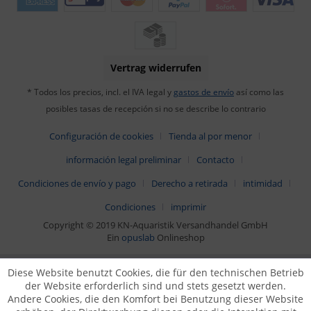
Vertrag widerrufen
* Todos los precios, incl. el IVA legal y
gastos de envío
así como las
posibles tasas de recepción si no se describe lo contrario
Configuración de cookies
Tienda al por menor
información legal preliminar
Contacto
Condiciones de envío y pago
Derecho a retirada
intimidad
Condiciones
imprimir
Copyright © 2019 KN-Aquaristik Versandhandel GmbH
Ein
opuslab
Onlineshop
Diese Website benutzt Cookies, die für den technischen Betrieb
der Website erforderlich sind und stets gesetzt werden.
Andere Cookies, die den Komfort bei Benutzung dieser Website