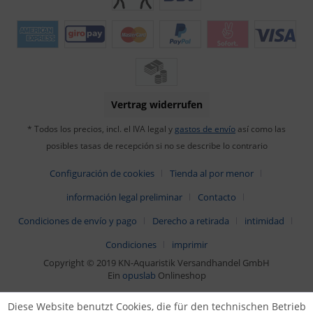
Vertrag widerrufen
* Todos los precios, incl. el IVA legal y
gastos de envío
así como las
posibles tasas de recepción si no se describe lo contrario
Configuración de cookies
Tienda al por menor
información legal preliminar
Contacto
Condiciones de envío y pago
Derecho a retirada
intimidad
Condiciones
imprimir
Copyright © 2019 KN-Aquaristik Versandhandel GmbH
Ein
opuslab
Onlineshop
Diese Website benutzt Cookies, die für den technischen Betrieb