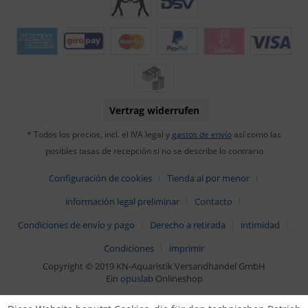
Vertrag widerrufen
* Todos los precios, incl. el IVA legal y
gastos de envío
así como las
posibles tasas de recepción si no se describe lo contrario
Configuración de cookies
Tienda al por menor
información legal preliminar
Contacto
Condiciones de envío y pago
Derecho a retirada
intimidad
Condiciones
imprimir
Copyright © 2019 KN-Aquaristik Versandhandel GmbH
Ein
opuslab
Onlineshop